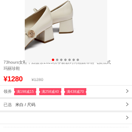
￥809
73hours女鞋午后甜茶2025秋季新款时尚粗跟单鞋气质法式
玛丽珍鞋
¥1280
¥1280
领券
满198减15
满258减40
满438减70
已选
米白
/
尺码