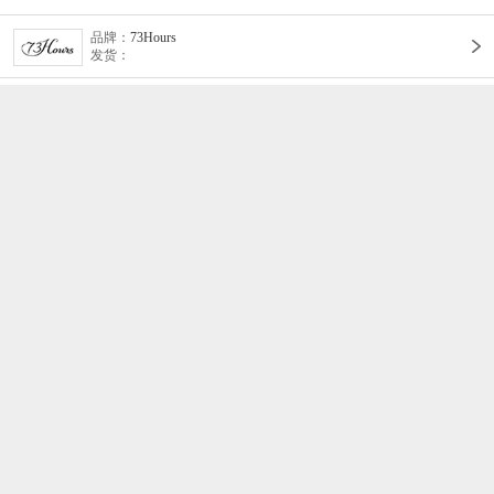
品牌：
73Hours
发货：
喜欢此商品的人还买了
VANS万斯 2024年新款中性OldSkool帆布鞋/硫化鞋VN000D3HY28（延续款）
adidas阿迪达斯2025中性edge gamedaySPW FTW-跑步GW2499
¥334
¥423
联系客服
详情
评价
推荐