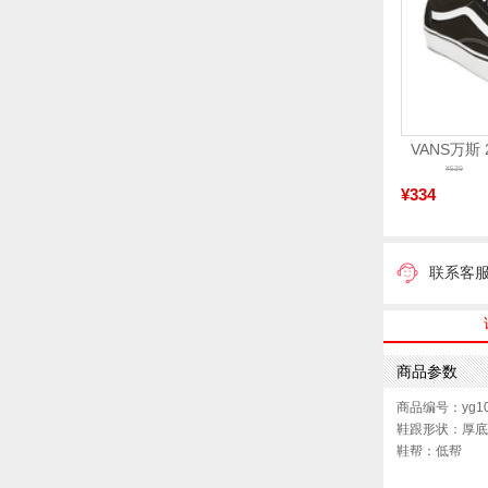
¥539
¥334
联系客
商品参数
商品编号：yg10
鞋跟形状：厚底
鞋帮：低帮
参考鞋宽(女)：