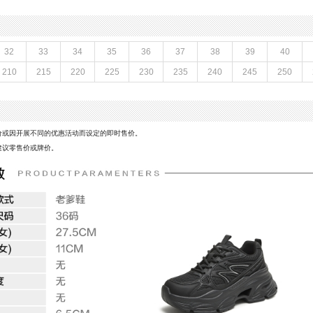
老爹鞋
流行元素：交叉绑带
前掌高度：无
配跟：无
革
鞋头款式：圆头
32
33
34
35
36
37
38
39
40
材料,织物面料
鞋面图案：纯色
210
215
220
225
230
235
240
245
250
7.5CM
制鞋工艺：胶贴皮鞋
CM
性别：女子
里料材质：织物面料
风格：休闲
价或因开展不同的优惠活动而设定的即时售价。
建议零售价或牌价。