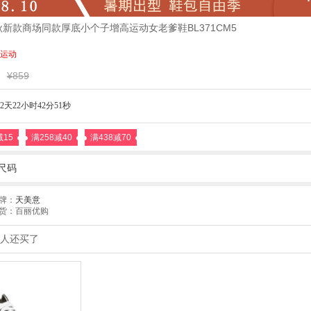
5秋新款商场同款厚底小个子增高运动女老爹鞋BL371CM5
运动
¥859
2天22小时42分51秒
减15
满258减40
满438减70
尺码
牌：
天美意
货：百丽优购
人还买了