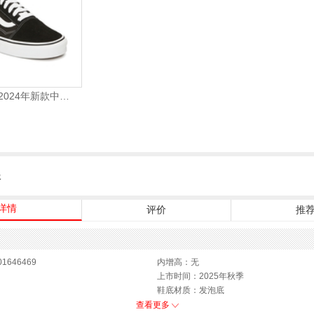
VANS万斯 2024年新款中性OldSkool帆布鞋/硫化鞋VN000D3HY28（延续款）
服
详情
评价
推
1646469
内增高：无
上市时间：2025年秋季
鞋底材质：发泡底
11CM
色系：黑色
查看更多