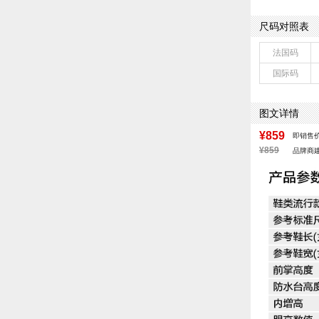
鞋类流行款式：
闭合方式：系带
尺码对照表
款式季节：秋季
鞋垫材质：猪皮
法国码
鞋面材质：橡塑
国际码
参考鞋长(女)：2
跟高数值：6.5
皮质特征：织物
图文详情
防水台高度：无
¥859
即销售
¥859
品牌商