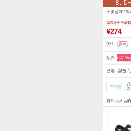
天美意202
厚底小个子增高
¥274
促销
限时
领券
满198
已选
黑色 /
品
发
喜欢此商品的