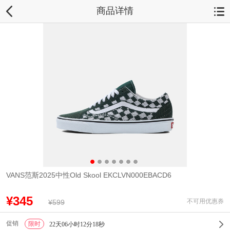
商品详情
VANS范斯2025中性Old Skool EKCLVN000EBACD6
¥345
不可用优惠券
¥599
促销
限时
1
22天06小时12分18秒