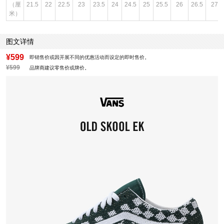
（厘
21.5
22
22.5
23
23.5
24
24.5
25
25.5
26
26.5
27
米）
图文详情
¥599
即销售价或因开展不同的优惠活动而设定的即时售价。
¥599
品牌商建议零售价或牌价。