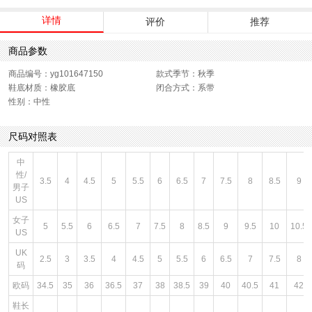
详情
评价
推荐
商品参数
商品编号：yg101647150
款式季节：秋季
鞋底材质：橡胶底
闭合方式：系带
性别：中性
尺码对照表
中
性/
3.5
4
4.5
5
5.5
6
6.5
7
7.5
8
8.5
9
男子
US
女子
5
5.5
6
6.5
7
7.5
8
8.5
9
9.5
10
10.5
US
UK
2.5
3
3.5
4
4.5
5
5.5
6
6.5
7
7.5
8
码
欧码
34.5
35
36
36.5
37
38
38.5
39
40
40.5
41
42
鞋长