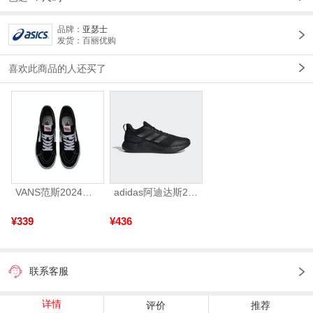
品牌：
亚瑟士
发货：百丽优购
喜欢此商品的人还买了
VANS范斯2024中性SK8-HiCL帆布鞋/硫化鞋VN000D5IB8C
adidas阿迪达斯2025中性edge gamedaySPW FTW-跑步GW2499
¥339
¥436
联系客服
详情
评价
推荐