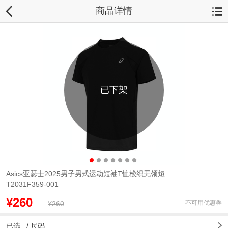
商品详情
已下架
Asics亚瑟士2025男子男式运动短袖T恤梭织无领短
T2031F359-001
¥260
不可用优惠券
¥260
已选
/
尺码