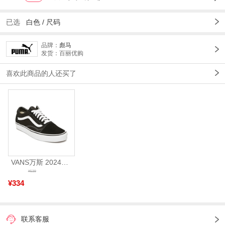
已选
白色 /
尺码
品牌：
彪马
发货：百丽优购
喜欢此商品的人还买了
VANS万斯 2024年新款中性OldSkool帆布鞋/硫化鞋VN000D3HY28（延续款）
¥539
¥334
联系客服