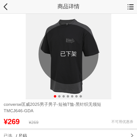
商品详情
已下架
converse匡威2025男子男子-短袖T恤-黑针织无领短
TMCJ646-GDA
¥269
不可用优惠券
¥269
已选
/
尺码