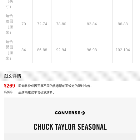
（英
寸）
适合
腰围
70
72-74
78-80
82-84
86-88
9
（厘
米）
适合
臀围
84
86-88
92-94
96-98
102-104
10
（厘
米）
图文详情
¥269
即销售价或因开展不同的优惠活动而设定的即时售价。
¥269
品牌商建议零售价或牌价。