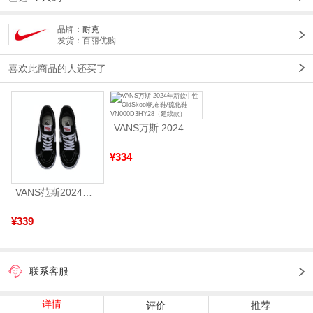
品牌：
耐克
发货：百丽优购
喜欢此商品的人还买了
VANS万斯 2024年新款中性OldSkool帆布鞋/硫化鞋VN000D3HY28（延续款）
¥334
VANS范斯2024中性SK8-HiCL帆布鞋/硫化鞋VN000D5IB8C
¥339
联系客服
详情
评价
推荐