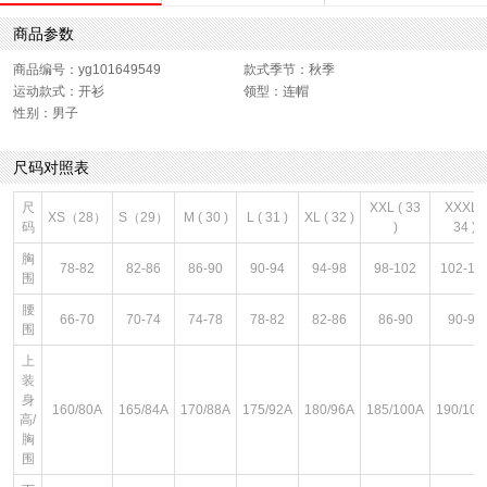
商品参数
商品编号：yg101649549
款式季节：秋季
运动款式：开衫
领型：连帽
性别：男子
尺码对照表
尺
XXL ( 33
XXXL (
XS（28）
S（29）
M ( 30 )
L ( 31 )
XL ( 32 )
码
)
34 )
胸
78-82
82-86
86-90
90-94
94-98
98-102
102-10
围
腰
66-70
70-74
74-78
78-82
82-86
86-90
90-94
围
上
装
身
160/80A
165/84A
170/88A
175/92A
180/96A
185/100A
190/104
高/
胸
围