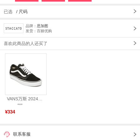
已选
/
尺码
品牌：
思加图
发货：百丽优购
喜欢此商品的人还买了
VANS万斯 2024年新款中性OldSkool帆布鞋/硫化鞋VN000D3HY28（延续款）
¥539
¥334
联系客服