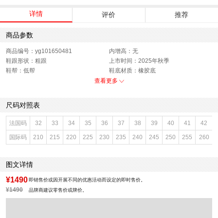
详情
评价
推荐
商品参数
商品编号：yg101650481
内增高：无
鞋跟形状：粗跟
上市时间：2025年秋季
鞋帮：低帮
鞋底材质：橡胶底
参考鞋宽(女)：8CM
色系：棕色
查看更多
鞋类流行款式：乐福鞋
流行元素：蝴蝶结
闭合方式：套脚
前掌高度：1CM
尺码对照表
款式季节：秋季
配跟：无
鞋垫材质：牛皮革
鞋头款式：圆头
法国码
32
33
34
35
36
37
38
39
40
41
42
鞋面材质：牛皮革
鞋面图案：纯色
国际码
210
215
220
225
230
235
240
245
250
255
260
参考鞋长(女)：24.5CM
制鞋工艺：胶贴皮鞋
跟高数值：4.5CM
性别：女子
皮质特征：擦色皮
里料材质：猪皮革,织物
图文详情
风格：时尚潮流
¥1490
即销售价或因开展不同的优惠活动而设定的即时售价。
¥1490
品牌商建议零售价或牌价。