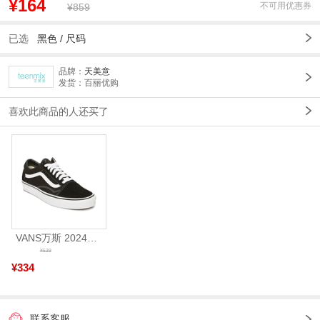
¥164
不可用优惠券
¥859
已选
黑色 /
尺码
品牌：
天美意
发货：百丽优购
喜欢此商品的人还买了
VANS万斯 2024年新款中性OldSkool帆布鞋/硫化鞋VN000D3HY28（延续款）
¥539
¥334
联系客服