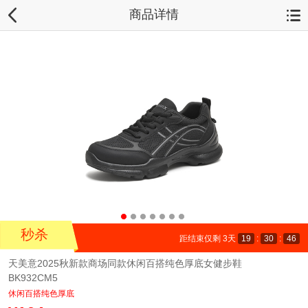
商品详情
秒杀
距结束仅剩
3
天
19
:
30
:
45
天美意2025秋新款商场同款休闲百搭纯色厚底女健步鞋
BK932CM5
休闲百搭纯色厚底