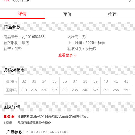
详情
评价
推荐
商品参数
商品编号：yg101650583
内增高：无
鞋跟形状：厚底
上市时间：2025年秋季
鞋帮：低帮
鞋底材质：发泡底
参考鞋宽(女)：10CM
色系：黑色
查看更多
鞋类流行款式：休闲鞋
流行元素：交叉绑带
闭合方式：系带
前掌高度：无
尺码对照表
款式季节：秋季
配跟：无
鞋垫材质：猪皮革
鞋头款式：圆头
法国码
32
33
34
35
36
37
38
39
40
41
42
鞋面材质：滴塑,人造革,织物面料
鞋面图案：纯色
国际码
210
215
220
225
230
235
240
245
250
255
260
参考鞋长(女)：26CM
制鞋工艺：胶贴皮鞋
跟高数值：4.5CM
性别：女子
皮质特征：织物
里料材质：织物面料
图文详情
风格：休闲
¥859
即销售价或因开展不同的优惠活动而设定的即时售价。
¥859
品牌商建议零售价或牌价。