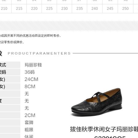
参考鞋长(女)：24CM
210
215
220
225
230
235
240
245
250
皮鞋
跟高数值：2CM
皮质特征：软面皮
革,人造革
防水台高度：无
价或因开展不同的优惠活动而设定的即时售价。
建议零售价或牌价。