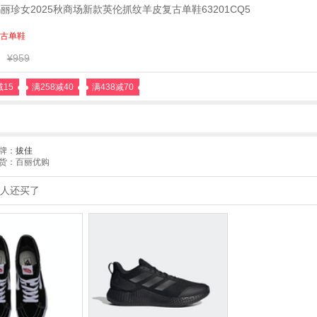
玛丽珍女2025秋商场新款英伦抓纹羊皮复古单鞋63201CQ5
古单鞋
¥959
减15
满258减40
满438减70
牌：
拔佳
货：百丽优购
人还买了