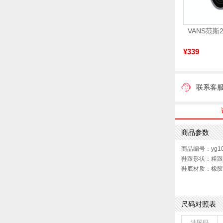
¥339
联系客
商品参数
商品编号：yg10
鞋跟形状：粗跟
鞋底材质：橡胶
色系：黑色
流行元素：纯色
前掌高度：无
尺码对照表
配跟：无
鞋头款式：圆头
法国码