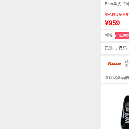
Bata羊皮书
英伦抓纹羊皮复
¥959
领券
满198
已选
/
尺码
品
发
喜欢此商品的