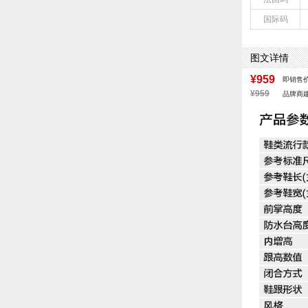
鞋面图案：纯色
国际码
制鞋工艺：胶贴
性别：女子
里料材质：猪皮
图文详情
风格：休闲
¥959
即销售
¥959
品牌商