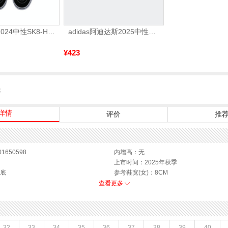
VANS范斯2024中性SK8-HiCL帆布鞋/硫化鞋VN000D5IB8C
adidas阿迪达斯2025中性edge gamedaySPW FTW-跑步GW2499
¥423
服
详情
评价
推
1650598
内增高：无
上市时间：2025年秋季
底
参考鞋宽(女)：8CM
鞋类流行款式：玛丽珍鞋
查看更多
闭合方式：套脚
款式季节：秋季
鞋垫材质：羊皮革
鞋面材质：羊皮革
32
33
34
35
36
37
38
39
40