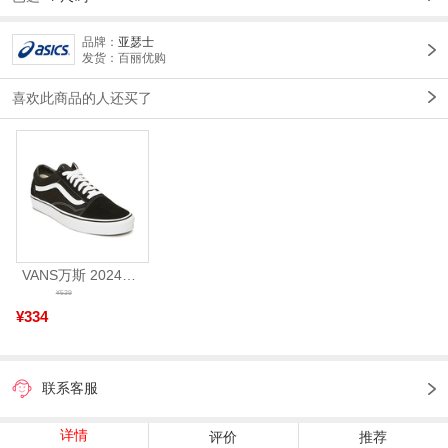
品牌：
亚瑟士
发货：百丽优购
喜欢此商品的人还买了
VANS万斯 2024年新款中性OldSkool帆布鞋/硫化鞋VN000D3HY28（延续款）
¥539
¥334
联系客服
详情
评价
推荐