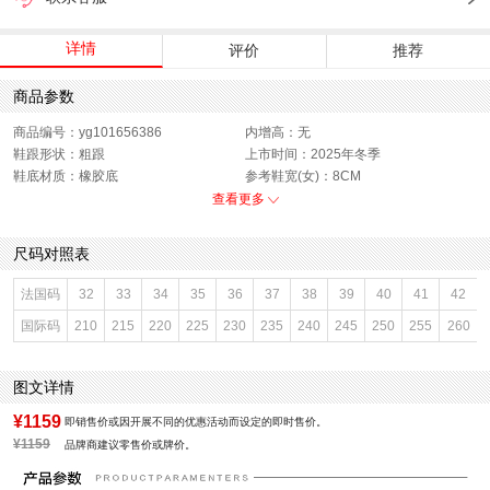
详情
评价
推荐
商品参数
商品编号：yg101656386
内增高：无
鞋跟形状：粗跟
上市时间：2025年冬季
鞋底材质：橡胶底
参考鞋宽(女)：8CM
靴筒内里材质：人造革,织物面料
帮面材质：羊皮
查看更多
色系：黑色
鞋类流行款式：低靴
流行元素：纯色
靴筒筒面材质：羊皮革
尺码对照表
闭合方式：魔术贴
前掌高度：1.5CM
款式季节：冬季
配跟：无
法国码
32
33
34
35
36
37
38
39
40
41
42
鞋垫材质：猪皮革
鞋头款式：圆头
国际码
210
215
220
225
230
235
240
245
250
255
260
鞋面材质：羊皮革
鞋面图案：纯色
参考鞋长(女)：24CM
制鞋工艺：胶贴皮鞋
跟高数值：4CM
性别：女子
图文详情
皮质特征：软面皮
筒高数值：8.5CM
里料材质：人造革,织物面料
防水台高度：1.5CM
¥1159
即销售价或因开展不同的优惠活动而设定的即时售价。
风格：休闲
靴筒口围：23CM
¥1159
品牌商建议零售价或牌价。