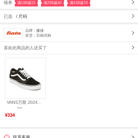
领券
满198减15
满258减40
满438减70
已选
/
尺码
品牌：
拔佳
发货：百丽优购
喜欢此商品的人还买了
VANS万斯 2024年新款中性OldSkool帆布鞋/硫化鞋VN000D3HY28（延续款）
¥539
¥334
联系客服