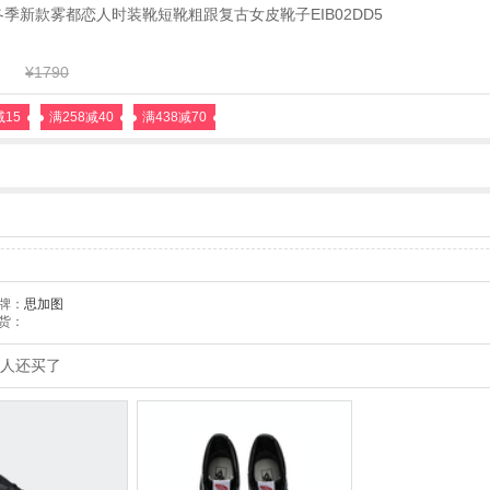
5冬季新款雾都恋人时装靴短靴粗跟复古女皮靴子EIB02DD5
¥1790
减15
满258减40
满438减70
牌：
思加图
货：
人还买了