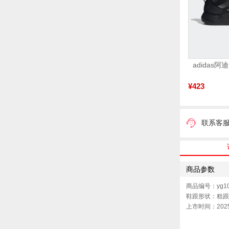
¥423
联系客
商品参数
商品编号：yg10
鞋跟形状：粗跟
上市时间：202
参考鞋宽(女)：8
帮面材质：羊皮