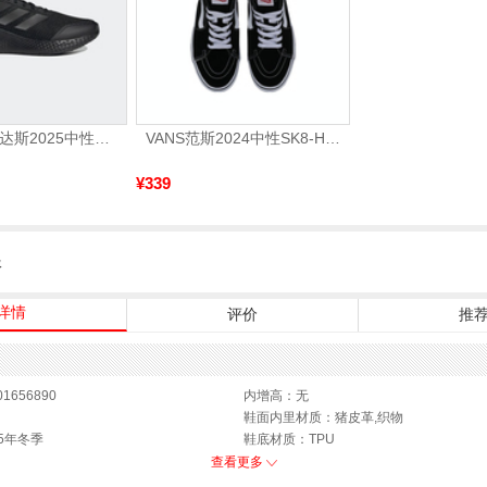
adidas阿迪达斯2025中性edge gamedaySPW FTW-跑步GW2499
VANS范斯2024中性SK8-HiCL帆布鞋/硫化鞋VN000D5IB8C
¥339
服
详情
评价
推
1656890
内增高：无
鞋面内里材质：猪皮革,织物
5年冬季
鞋底材质：TPU
.5CM
靴筒内里材质：猪皮革,织物
查看更多
色系：黑色