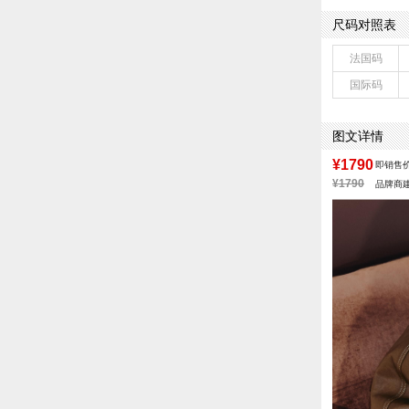
鞋类流行款式：
尺码对照表
靴筒筒面材质：
前掌高度：1C
法国码
配跟：无
国际码
鞋头款式：圆头
鞋面图案：纯色
制鞋工艺：胶贴
图文详情
性别：女子
筒高数值：14.
¥1790
即销售
风格：时尚潮流
¥1790
品牌商