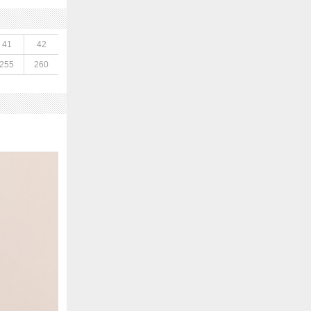
41
42
255
260