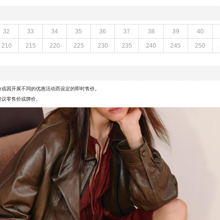
时装靴
流行元素：绒面
羊皮革
闭合方式：侧拉链
M
款式季节：冬季
32
33
34
35
36
37
38
39
40
鞋垫材质：猪皮革
210
215
220
225
230
235
240
245
250
鞋面材质：羊皮革
参考鞋长(女)：24CM
皮鞋
跟高数值：5.5CM
皮质特征：羊皮革
5CM
里料材质：猪皮革,织物
价或因开展不同的优惠活动而设定的即时售价。
靴筒口围：26.5CM
建议零售价或牌价。