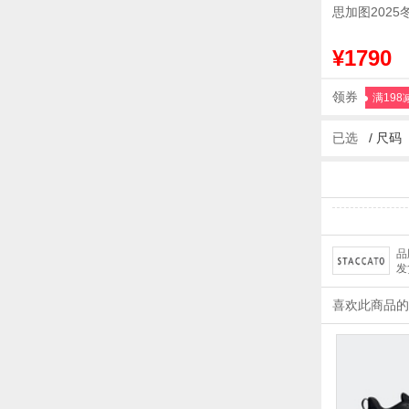
思加图202
¥1790
领券
满198
已选
/
尺码
品
发
喜欢此商品的