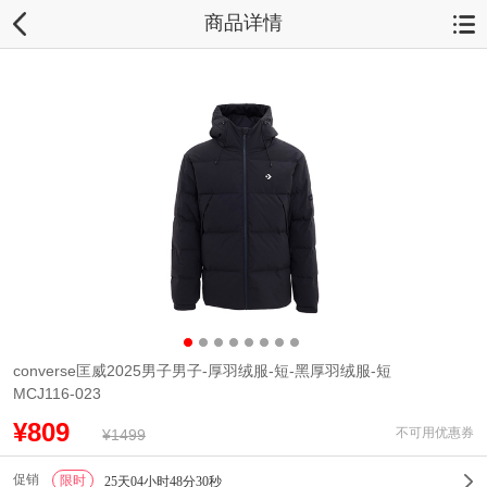
商品详情
converse匡威2025男子男子-厚羽绒服-短-黑厚羽绒服-短
MCJ116-023
¥809
不可用优惠券
¥1499
促销
限时
1
25天04小时48分29秒