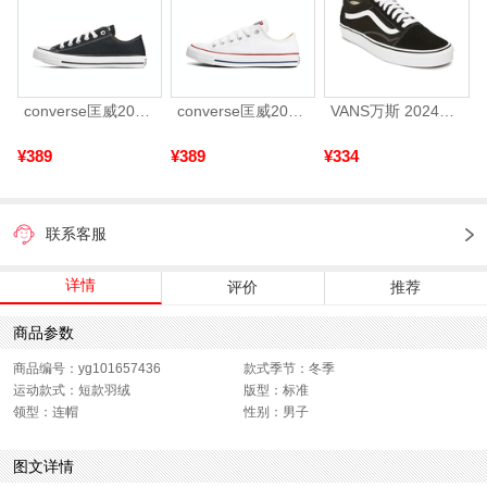
converse匡威2026年男女Chuck Taylor CORE帆布鞋101001
converse匡威2026年男女Chuck Taylor CORE帆布鞋101000
VANS万斯 2024年新款中性OldSkool帆布鞋/硫化鞋VN000D3HY28（延续款）
¥389
¥389
¥334
联系客服
详情
评价
推荐
商品参数
商品编号：yg101657436
款式季节：冬季
运动款式：短款羽绒
版型：标准
领型：连帽
性别：男子
图文详情