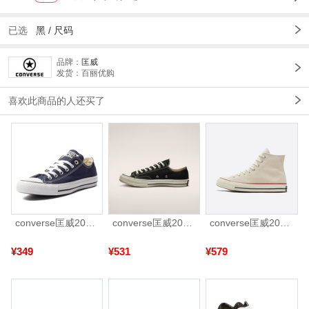
已选
黑 /
尺码
品牌：
匡威
发货：百丽优购
喜欢此商品的人还买了
converse匡威2025中性中性-低帮系带-黑Chuck Taylor CORE102329
converse匡威2026年男女Chuck Taylor 70S AO帆布鞋162058C
converse匡威2026年男女Chuck Taylor 70S AO帆布鞋162053C
¥349
¥531
¥579