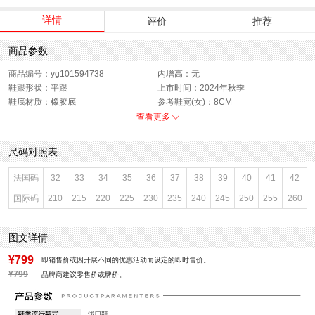
详情
评价
推荐
商品参数
商品编号：yg101594738
内增高：无
鞋跟形状：平跟
上市时间：2024年秋季
鞋底材质：橡胶底
参考鞋宽(女)：8CM
色系：米白
鞋类流行款式：浅口鞋
查看更多
流行元素：纯色
闭合方式：套脚
前掌高度：无
款式季节：秋季
尺码对照表
配跟：无
鞋垫材质：猪皮革
鞋头款式：圆头
鞋面材质：牛皮革,羊皮革
法国码
32
33
34
35
36
37
38
39
40
41
42
鞋面图案：纯色
参考鞋长(女)：25CM
国际码
210
215
220
225
230
235
240
245
250
255
260
制鞋工艺：胶贴皮鞋
跟高数值：1.5CM
性别：女子
皮质特征：头层皮,羊皮
里料材质：猪皮革
防水台高度：无
图文详情
风格：休闲
¥799
即销售价或因开展不同的优惠活动而设定的即时售价。
¥799
品牌商建议零售价或牌价。