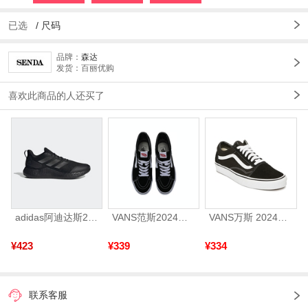
已选
/
尺码
品牌：
森达
发货：百丽优购
喜欢此商品的人还买了
adidas阿迪达斯2025中性edge gamedaySPW FTW-跑步GW2499
VANS范斯2024中性SK8-HiCL帆布鞋/硫化鞋VN000D5IB8C
VANS万斯 2024年新款中性OldSkool帆布鞋/硫化鞋VN000D3HY28（延续款）
¥423
¥339
¥334
联系客服