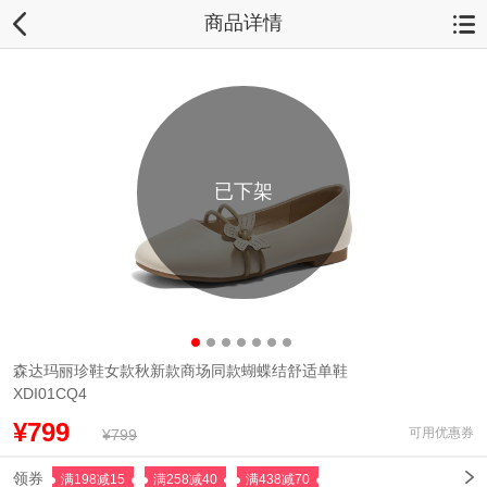
商品详情
已下架
森达玛丽珍鞋女款秋新款商场同款蝴蝶结舒适单鞋
XDI01CQ4
¥799
可用优惠券
¥799
领券
满198减15
满258减40
满438减70