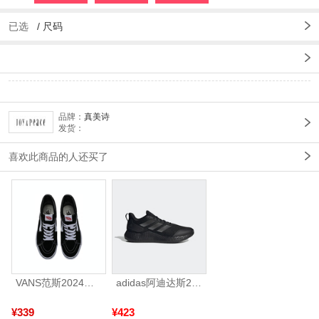
已选
/
尺码
品牌：
真美诗
发货：
喜欢此商品的人还买了
VANS范斯2024中性SK8-HiCL帆布鞋/硫化鞋VN000D5IB8C
adidas阿迪达斯2025中性edge gamedaySPW FTW-跑步GW2499
¥339
¥423