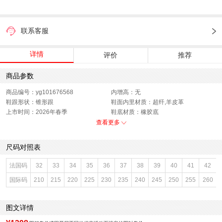
联系客服
详情
评价
推荐
商品参数
商品编号：yg101676568
内增高：无
鞋跟形状：锥形跟
鞋面内里材质：超纤,羊皮革
上市时间：2026年春季
鞋底材质：橡胶底
参考鞋宽(女)：7.5CM
色系：白色
查看更多
鞋类流行款式：浅口鞋
流行元素：褶皱
闭合方式：套脚
前掌高度：1CM
尺码对照表
款式季节：春季
配跟：无
鞋垫材质：羊皮革
鞋头款式：尖头
法国码
32
33
34
35
36
37
38
39
40
41
42
鞋面材质：牛皮革
鞋面图案：纯色
国际码
210
215
220
225
230
235
240
245
250
255
260
参考鞋长(女)：27CM
适用人群：女子
制鞋工艺：车线胶粘
跟高数值：5CM
性别：女子
皮质特征：牛皮革
图文详情
里料材质：羊皮革,超纤
风格：帅气