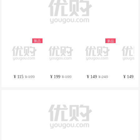
新品
新品
¥ 115
¥ 199
¥ 149
¥ 149
¥ 199
¥ 199
¥ 249
¥ 