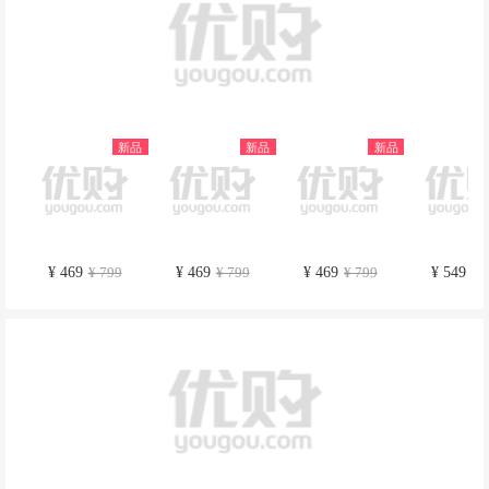
新品
新品
新品
¥ 469
¥ 469
¥ 469
¥ 549
¥ 799
¥ 799
¥ 799
¥ 