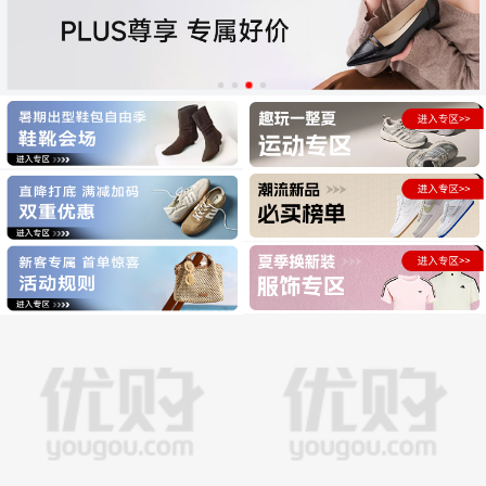
提醒会员谨防诈骗电话