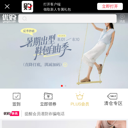
打开客户端
立即打开
领取新人专属礼包
消息
防诈骗声明
提醒会员谨防诈骗电话
防诈骗声明