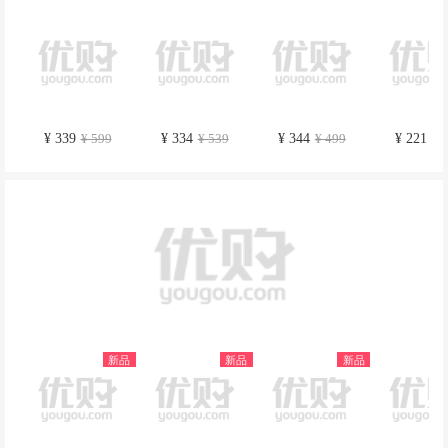
¥ 339
¥ 334
¥ 344
¥ 221
¥ 599
¥ 539
¥ 499
¥ 
新品
新品
新品