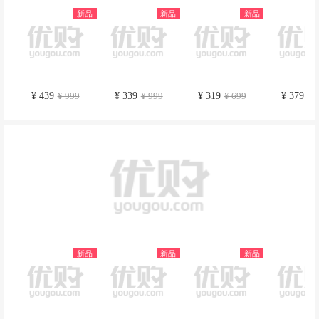
新品
新品
新品
¥ 439
¥ 339
¥ 319
¥ 379
¥ 999
¥ 999
¥ 699
¥ 
新品
新品
新品