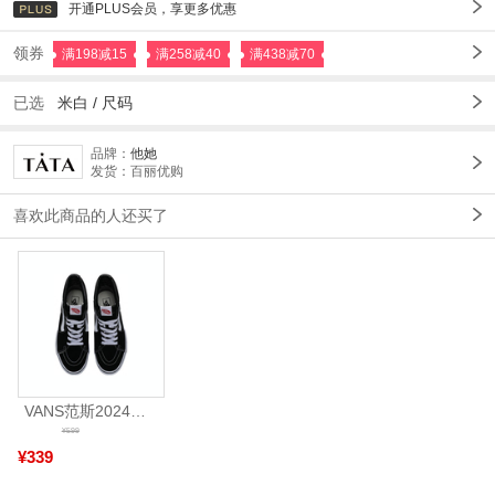
开通PLUS会员，享更多优惠
领券
满198减15
满258减40
满438减70
已选
米白
/
尺码
品牌：
他她
发货：百丽优购
喜欢此商品的人还买了
VANS范斯2024中性SK8-HiCL帆布鞋/硫化鞋VN000D5IB8C
¥599
¥339