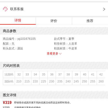
联系客服
详情
评价
推荐
商品参数
商品编号：yg101676105
款式季节：夏季
配跟：无
鞋垫材质：人造革
鞋头款式：露趾
鞋面材质：牛皮革
鞋面图案：纯色
参考鞋长(女)：25CM
查看更多
制鞋工艺：胶贴皮鞋
跟高数值：2CM
鞋跟形状：厚底
性别：女子
尺码对照表
皮质特征：软面皮
上市时间：2026年夏季
鞋底材质：橡胶底
参考鞋宽(女)：7CM
法国码
32
33
34
35
36
37
38
39
40
41
42
里料材质：织物面料
防水台高度：无
国际码
210
215
220
225
230
235
240
245
250
255
260
色系：白色
鞋类流行款式：勃肯鞋
流行元素：纯色
风格：休闲
闭合方式：套脚
前掌高度：2CM
图文详情
¥319
即销售价或因开展不同的优惠活动而设定的即时售价。
¥799
品牌商建议零售价或牌价。