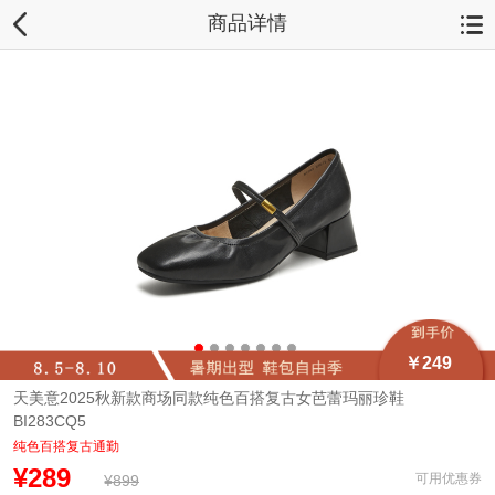
商品详情
￥249
天美意2025秋新款商场同款纯色百搭复古女芭蕾玛丽珍鞋
BI283CQ5
纯色百搭复古通勤
¥289
可用优惠券
¥899