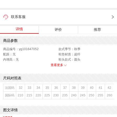
联系客服
详情
评价
推荐
商品参数
商品编号：yg101647052
款式季节：秋季
配跟：无
鞋垫材质：超纤
内增高：无
鞋头款式：圆头
鞋面材质：羊皮革
鞋面图案：纯色
查看更多
参考鞋长(女)：24CM
制鞋工艺：胶贴皮鞋
跟高数值：4CM
鞋跟形状：方跟
尺码对照表
性别：女子
上市时间：2025年秋季
鞋帮：低帮
鞋底材质：橡胶底
法国码
32
33
34
35
36
37
38
39
40
41
42
参考鞋宽(女)：7CM
里料材质：猪皮革,超纤后套
国际码
210
215
220
225
230
235
240
245
250
255
260
色系：黑色
鞋类流行款式：玛丽珍鞋
流行元素：纯色
风格：休闲
闭合方式：一字式扣带
前掌高度：4CM
图文详情