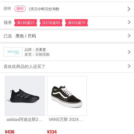
促销
限时
1
2天22小时32分35秒
领券
满198减15
满258减40
满438减70
已选
黑色 /
尺码
品牌：
天美意
发货：百丽优购
喜欢此商品的人还买了
adidas阿迪达斯2025中性edge gamedaySPW FTW-跑步GW2499
VANS万斯 2024年新款中性OldSkool帆布鞋/硫化鞋VN000D3HY28（延续款）
¥436
¥334