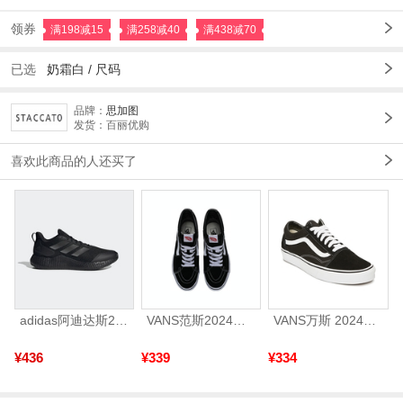
领券
满198减15
满258减40
满438减70
已选
奶霜白 /
尺码
品牌：
思加图
发货：百丽优购
喜欢此商品的人还买了
adidas阿迪达斯2025中性edge gamedaySPW FTW-跑步GW2499
VANS范斯2024中性SK8-HiCL帆布鞋/硫化鞋VN000D5IB8C
VANS万斯 2024年新款中性OldSkool帆布鞋/硫化鞋VN000D3HY28（延续款）
¥436
¥339
¥334