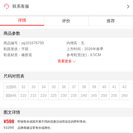
联系客服
详情
评价
推荐
商品参数
商品编号：yg101676750
内增高：无
鞋跟形状：平跟
上市时间：2026年春季
鞋底材质：橡胶底
参考鞋宽(女)：8.5CM
色系：白色
鞋类流行款式：玛丽珍鞋
查看更多
流行元素：蝴蝶结,水钻
闭合方式：针扣
前掌高度：0.5CM
款式季节：春季
尺码对照表
配跟：无
鞋垫材质：牛皮革
鞋头款式：圆头
鞋面材质：羊皮革,牛皮革
法国码
32
33
34
35
36
37
38
39
40
41
42
鞋面图案：纯色
参考鞋长(女)：24CM
国际码
210
215
220
225
230
235
240
245
250
255
260
适用人群：女子
制鞋工艺：胶贴皮鞋
跟高数值：1CM
性别：女子
皮质特征：牛皮革
里料材质：织物,猪皮革
图文详情
风格：时尚潮流
¥598
即销售价或因开展不同的优惠活动而设定的即时售价。
¥1290
品牌商建议零售价或牌价。