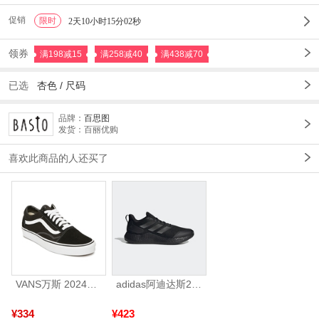
促销
限时
1
2天10小时15分00秒
领券
满198减15
满258减40
满438减70
已选
杏色
/
尺码
品牌：
百思图
发货：百丽优购
喜欢此商品的人还买了
VANS万斯 2024年新款中性OldSkool帆布鞋/硫化鞋VN000D3HY28（延续款）
adidas阿迪达斯2025中性edge gamedaySPW FTW-跑步GW2499
¥334
¥423