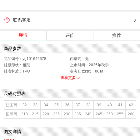
联系客服
详情
评价
推荐
商品参数
商品编号：yg101646678
内增高：无
鞋跟形状：粗跟
上市时间：2025年秋季
鞋底材质：TPU
参考鞋宽(女)：8CM
色系：杏色
鞋类流行款式：玛丽珍鞋
查看更多
流行元素：纯色
闭合方式：搭扣
前掌高度：无
款式季节：秋季
尺码对照表
配跟：无
鞋垫材质：羊皮革
鞋头款式：方头
鞋面材质：PU革
法国码
32
33
34
35
36
37
38
39
40
41
42
鞋面图案：纯色
参考鞋长(女)：25CM
国际码
210
215
220
225
230
235
240
245
250
255
260
制鞋工艺：胶贴皮鞋
跟高数值：2CM
性别：女子
皮质特征：无
里料材质：猪皮革
防水台高度：无
图文详情
风格：时尚潮流