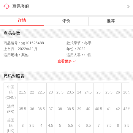
联系客服
详情
评价
推荐
商品参数
商品编号：yg101526488
款式季节：冬季
上市月：2022年11月
年份：2022
适用场地：其他
适用人群：中性
功能科技：无
销售季：22Q4
查看更多
性别：中性
货品来源：招商
上市时间：2022年冬季
鞋帮：低帮
尺码对照表
色系：黑色
风格：休闲
闭合方式：系带
中国
码
21.5
22
22.5
23
23.5
23.5
24
24.5
25
25.5
26
26.5
(CHN)
法码
35.5
36
36.5
37
38
38.5
39
40
40.5
41
42
42.5
(FR)
英国
码
3
3.5
4
4.5
5
5.5
6
6.5
7
7.5
8
8.5
(UK)