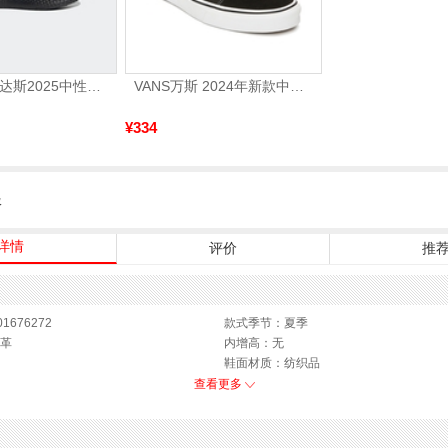
adidas阿迪达斯2025中性edge gamedaySPW FTW-跑步GW2499
VANS万斯 2024年新款中性OldSkool帆布鞋/硫化鞋VN000D3HY28（延续款）
¥334
服
详情
评价
推
1676272
款式季节：夏季
革
内增高：无
鞋面材质：纺织品
制鞋工艺：胶贴皮鞋
查看更多
M
鞋跟形状：厚底
)：11CM
鞋面内里材质：猪皮革
皮质特征：软面皮