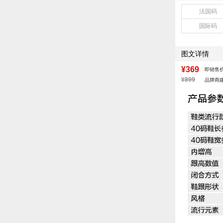
上市时间：202
法国码
鞋底材质：发泡
国际码
40码鞋长参考(男
鞋类流行款式：
风格：休闲
图文详情
¥369
即销售
¥899
品牌商