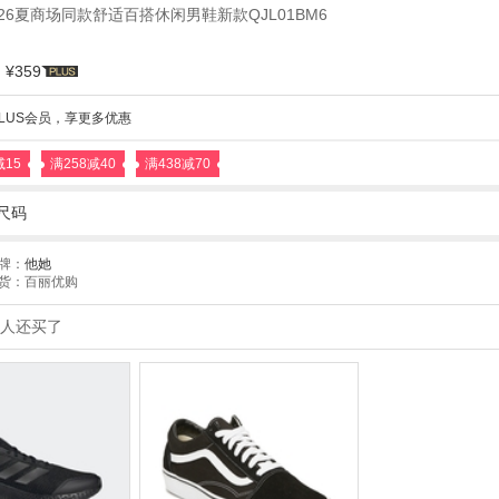
2026夏商场同款舒适百搭休闲男鞋新款QJL01BM6
¥359
LUS会员，享更多优惠
减15
满258减40
满438减70
尺码
牌：
他她
货：百丽优购
人还买了