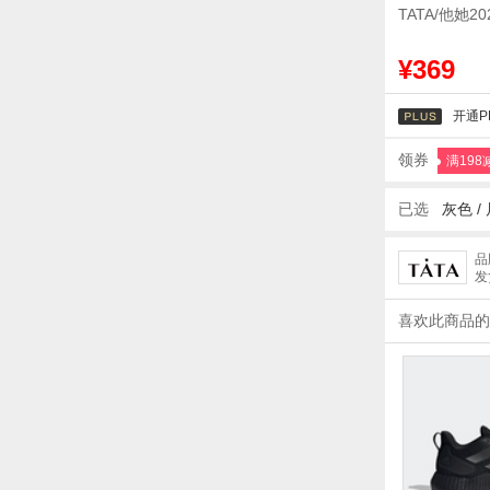
TATA/他她
¥369
开通P
领券
满198
已选
灰色
/
品
发
喜欢此商品的