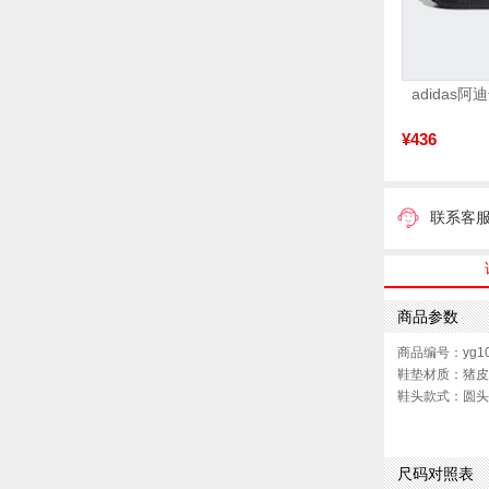
¥436
联系客
商品参数
商品编号：yg10
鞋垫材质：猪皮
鞋头款式：圆头
鞋面图案：纯色
跟高数值：3C
40码鞋宽参考(男
尺码对照表
性别：男子