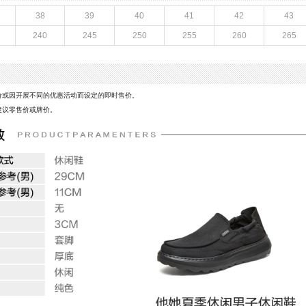
6年夏季
鞋帮：低帮
38
39
40
41
42
43
底
里料材质：猪皮革,织物面料
240
245
250
255
260
265
)：29CM
色系：灰色
休闲鞋
流行元素：纯色
闭合方式：套脚
价或因开展不同的优惠活动而设定的即时售价。
建议零售价或牌价。