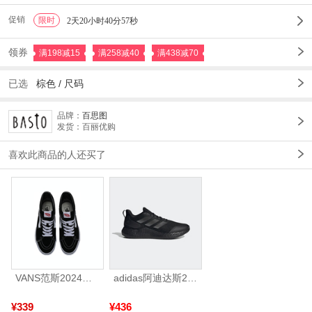
促销
限时
1
2天20小时40分55秒
领券
满198减15
满258减40
满438减70
已选
棕色
/
尺码
品牌：
百思图
发货：百丽优购
喜欢此商品的人还买了
VANS范斯2024中性SK8-HiCL帆布鞋/硫化鞋VN000D5IB8C
adidas阿迪达斯2025中性edge gamedaySPW FTW-跑步GW2499
¥339
¥436