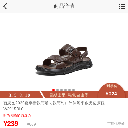
商品详情
￥224
百思图2026夏季新款商场同款简约户外休闲平跟男皮凉鞋
W2915BL6
时尚潮流简约舒适
¥239
可用优惠券
¥669