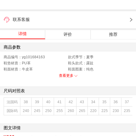
联系客服
详情
评价
推荐
商品参数
商品编号：yg101684163
款式季节：夏季
鞋垫材质：PU革
鞋头款式：露趾
鞋面材质：牛皮革
鞋面图案：纯色
制鞋工艺：胶贴皮鞋
跟高数值：2.5CM
查看更多
鞋跟形状：平跟
40码鞋宽参考(男)：11.5CM
性别：男子
皮质特征：软面皮
尺码对照表
上市时间：2026年夏季
鞋底材质：PU
里料材质：PU革
40码鞋长参考(男)：28CM
法国码
38
39
40
41
42
43
34
35
36
37
色系：棕色
鞋类流行款式：凉鞋
国际码
240
245
250
255
260
265
220
225
230
235
流行元素：纯色
风格：休闲
闭合方式：套脚
图文详情