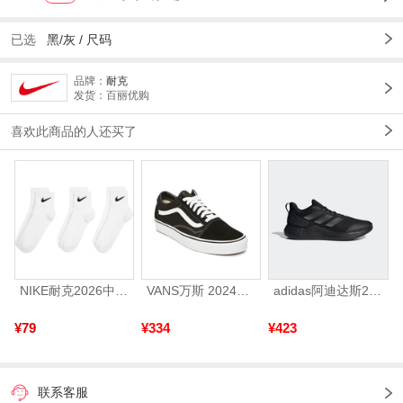
已选
黑/灰 /
尺码
品牌：
耐克
发货：百丽优购
喜欢此商品的人还买了
NIKE耐克2026中性U NK LTWT QT 3PR短袜优惠装SX4706-101
VANS万斯 2024年新款中性OldSkool帆布鞋/硫化鞋VN000D3HY28（延续款）
adidas阿迪达斯2025中性edge gamedaySPW FTW-跑步GW2499
¥79
¥334
¥423
联系客服