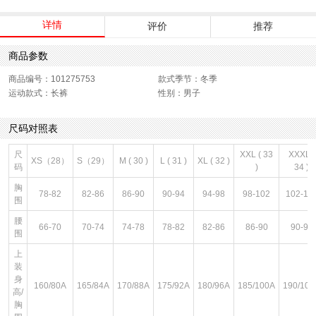
详情
评价
推荐
商品参数
商品编号：101275753
款式季节：冬季
运动款式：长裤
性别：男子
尺码对照表
尺
XXL ( 33
XXXL (
XS（28）
S（29）
M ( 30 )
L ( 31 )
XL ( 32 )
码
)
34 )
胸
78-82
82-86
86-90
90-94
94-98
98-102
102-10
围
腰
66-70
70-74
74-78
78-82
82-86
86-90
90-94
围
上
装
身
160/80A
165/84A
170/88A
175/92A
180/96A
185/100A
190/104
高/
胸