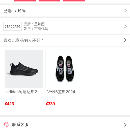
已选
/
尺码
品牌：
思加图
发货：百丽优购
喜欢此商品的人还买了
adidas阿迪达斯2025中性edge gamedaySPW FTW-跑步GW2499
VANS范斯2024中性SK8-HiCL帆布鞋/硫化鞋VN000D5IB8C
¥423
¥339
联系客服