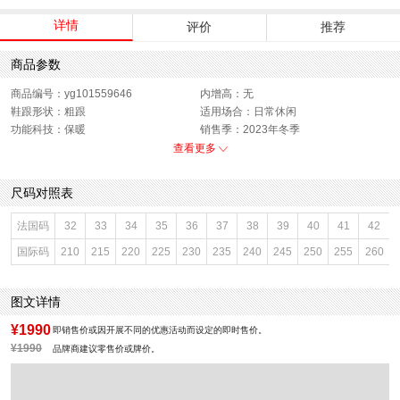
详情
评价
推荐
商品参数
商品编号：yg101559646
内增高：无
鞋跟形状：粗跟
适用场合：日常休闲
功能科技：保暖
销售季：2023年冬季
渠道划分：线下同步
上市时间：2023年冬季
查看更多
鞋底材质：橡胶发泡底
参考鞋宽(女)：9.5CM
靴筒内里材质：猪皮革
色系：米色
尺码对照表
鞋类流行款式：弹力靴
流行元素：撞色
靴筒筒面材质：织物面料,牛皮革
参考标准尺码：36码
法国码
32
33
34
35
36
37
38
39
40
41
42
厂家地址：广东省深圳市
闭合方式：套筒
国际码
210
215
220
225
230
235
240
245
250
255
260
前掌高度：2CM
款式季节：冬季
配跟：无
鞋垫材质：猪皮革
执行标准：舒适上班鞋Q/LR001-2023
风格分类：弹力靴
图文详情
鞋头款式：圆头
鞋面材质：纺织品,牛皮革
鞋面图案：拼色
参考鞋长(女)：26.5CM
¥1990
即销售价或因开展不同的优惠活动而设定的即时售价。
制鞋工艺：胶贴皮鞋
跟高数值：3.5CM
¥1990
品牌商建议零售价或牌价。
性别：女子
皮质特征：牛皮革
筒高数值：18CM
筒高范围：中筒（20-28cm）
里料材质：猪皮革
所在区域：电子商务