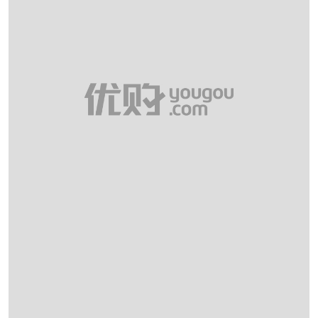
防水台高度：2CM
跟高范围：中跟鞋（3-5CM）
风格：时尚潮流
生产/经销/进口厂家：丽荣鞋业（深
圳）有限公司
靴筒口围：26CM