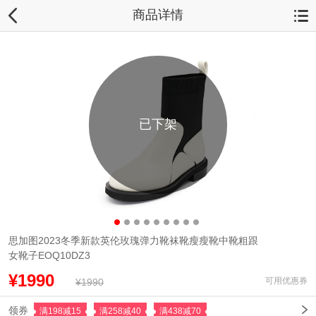
商品详情
已下架
思加图2023冬季新款英伦玫瑰弹力靴袜靴瘦瘦靴中靴粗跟
女靴子EOQ10DZ3
¥1990
可用优惠券
¥1990
领券
满198减15
满258减40
满438减70