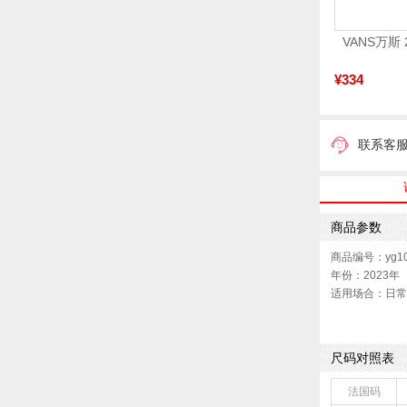
¥334
联系客
商品参数
商品编号：yg10
年份：2023年
适用场合：日常
开口深度：浅口
渠道划分：电商
鞋底材质：橡胶
尺码对照表
色系：咖啡色
流行元素：复古
法国码
闭合方式：一字