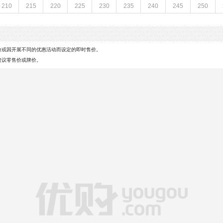
210
215
220
225
230
235
240
245
250
配跟：无
革
风格分类：玛丽珍鞋
鞋面材质：牛皮革
参考鞋长(女)：25.5CM
皮鞋
跟高数值：1CM
价或因开展不同的优惠活动而设定的即时售价。
皮质特征：油蜡皮
建议零售价或牌价。
革
所在区域：电子商务
跟高范围：低跟鞋（小于3CM）