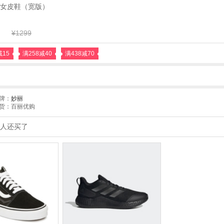
女皮鞋（宽版）
¥1299
减15
满258减40
满438减70
牌：
妙丽
货：百丽优购
人还买了