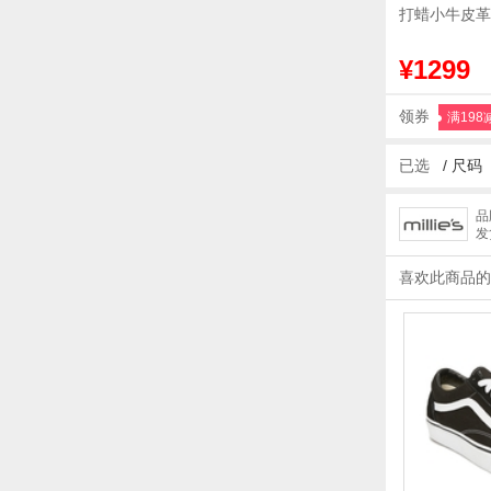
打蜡小牛皮革
¥1299
领券
满198
已选
/
尺码
品
发
喜欢此商品的