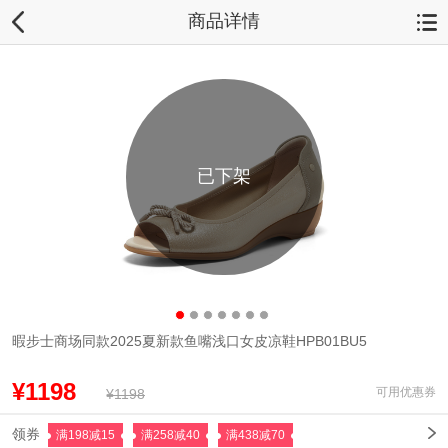
商品详情
已下架
暇步士商场同款2025夏新款鱼嘴浅口女皮凉鞋HPB01BU5
¥1198
可用优惠券
¥1198
领券
满198减15
满258减40
满438减70