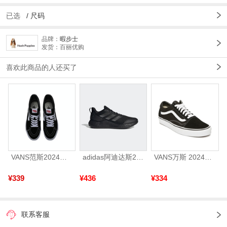
已选
/
尺码
品牌：
暇步士
发货：百丽优购
喜欢此商品的人还买了
VANS范斯2024中性SK8-HiCL帆布鞋/硫化鞋VN000D5IB8C
adidas阿迪达斯2025中性edge gamedaySPW FTW-跑步GW2499
VANS万斯 2024年新款中性OldSkool帆布鞋/硫化鞋VN000D3HY28（延续款）
¥339
¥436
¥334
联系客服