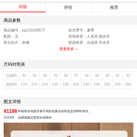
详情
评价
推荐
商品参数
商品编号：yg101629577
款式季节：夏季
配跟：无
鞋垫材质：人造革,猪皮革
鞋头款式：鱼嘴
鞋面材质：合成革,羊皮革
鞋面图案：拼色
参考鞋长(女)：24CM
查看更多
制鞋工艺：胶贴皮鞋
跟高数值：4CM
鞋跟形状：坡跟
性别：女子
尺码对照表
皮质特征：皮革
上市时间：2025年夏季
鞋底材质：橡胶底
参考鞋宽(女)：8CM
法国码
32
33
34
35
36
37
38
39
40
41
42
里料材质：猪皮革
防水台高度：1CM
国际码
210
215
220
225
230
235
240
245
250
255
260
色系：杏色
鞋类流行款式：浅口鞋
流行元素：撞色
风格：简约
闭合方式：套脚
前掌高度：1CM
图文详情
¥1198
即销售价或因开展不同的优惠活动而设定的即时售价。
¥1198
品牌商建议零售价或牌价。