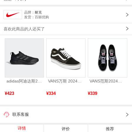
品牌：
耐克
发货：百丽优购
喜欢此商品的人还买了
adidas阿迪达斯2025中性edge gamedaySPW FTW-跑步GW2499
VANS万斯 2024年新款中性OldSkool帆布鞋/硫化鞋VN000D3HY28（延续款）
VANS范斯2024中性SK8-HiCL帆布鞋/硫化鞋VN000D5IB8C
¥423
¥334
¥339
联系客服
详情
评价
推荐