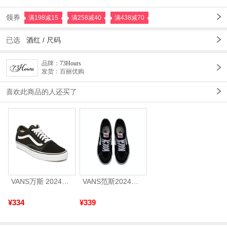
领券
满198减15
满258减40
满438减70
已选
酒红 /
尺码
品牌：
73Hours
发货：百丽优购
喜欢此商品的人还买了
VANS万斯 2024年新款中性OldSkool帆布鞋/硫化鞋VN000D3HY28（延续款）
VANS范斯2024中性SK8-HiCL帆布鞋/硫化鞋VN000D5IB8C
¥334
¥339