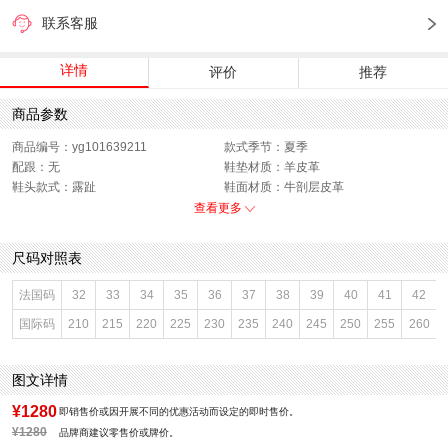
联系客服
详情
评价
推荐
商品参数
商品编号：yg101639211
款式季节：夏季
配跟：无
鞋垫材质：羊皮革
鞋头款式：露趾
鞋面材质：牛剖层皮革
鞋面图案：纯色
跟高数值：3CM
查看更多
鞋跟形状：平底
性别：女子
皮质特征：牛皮革
上市时间：2025年夏季
尺码对照表
鞋底材质：橡胶底
里料材质：羊皮革
防水台高度：无
色系：红色
法国码
32
33
34
35
36
37
38
39
40
41
42
鞋类流行款式：勃肯鞋
流行元素：纯色
国际码
210
215
220
225
230
235
240
245
250
255
260
风格：休闲
闭合方式：套脚
前掌高度：无
图文详情
¥1280
即销售价或因开展不同的优惠活动而设定的即时售价。
¥1280
品牌商建议零售价或牌价。