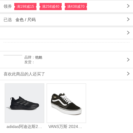
领券
满198减15
满258减40
满438减70
已选
金色
/
尺码
品牌：
他她
发货：
喜欢此商品的人还买了
adidas阿迪达斯2025中性edge gamedaySPW FTW-跑步GW2499
VANS万斯 2024年新款中性OldSkool帆布鞋/硫化鞋VN000D3HY28（延续款）