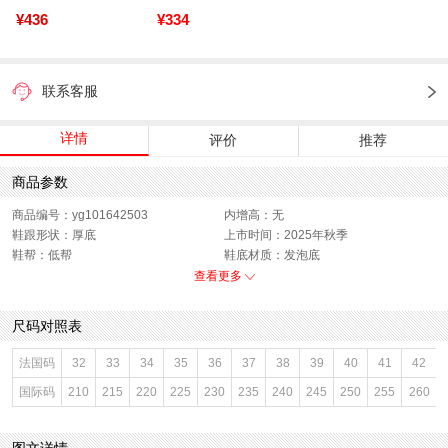
¥436
¥334
联系客服
详情
评价
推荐
商品参数
商品编号：yg101642503
内增高：无
鞋跟形状：厚底
上市时间：2025年秋季
鞋帮：低帮
鞋底材质：发泡底
参考鞋宽(女)：10CM
色系：白色
查看更多
鞋类流行款式：板鞋
流行元素：纯色
闭合方式：系带
前掌高度：4CM
尺码对照表
款式季节：秋季
配跟：无
鞋垫材质：猪皮革
鞋头款式：圆头
法国码
32
33
34
35
36
37
38
39
40
41
42
鞋面材质：复合材料
鞋面图案：纯色
国际码
210
215
220
225
230
235
240
245
250
255
260
参考鞋长(女)：25CM
制鞋工艺：胶贴皮鞋
跟高数值：5CM
性别：女子
皮质特征：软面皮
里料材质：人造革