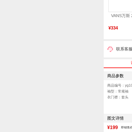
¥334
联系客
商品参数
商品编号：yg10
袖型：常规袖
衣门襟：套头
版型：标准
图文详情
¥199
即销售