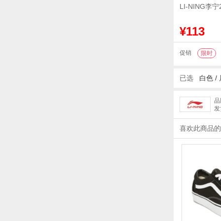
LI-NING李
¥113
促销
限时
已选
白色
/
品
发
喜欢此商品的