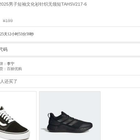
宁2025男子短袖文化衫针织无领短TAHSV217-6
¥199
25天12小时53分58秒
尺码
牌：
李宁
货：百丽优购
人还买了