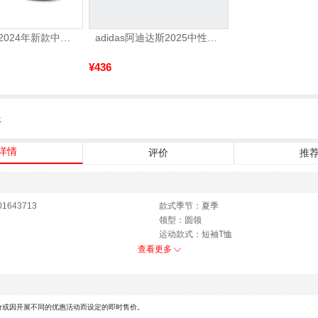
VANS万斯 2024年新款中性OldSkool帆布鞋/硫化鞋VN000D3HY28（延续款）
adidas阿迪达斯2025中性edge gamedaySPW FTW-跑步GW2499
¥436
服
详情
评价
推
1643713
款式季节：夏季
领型：圆领
运动款式：短袖T恤
性别：男子
查看更多
价或因开展不同的优惠活动而设定的即时售价。