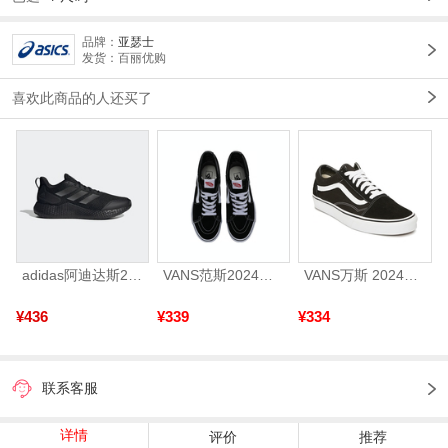
品牌：
亚瑟士
发货：百丽优购
喜欢此商品的人还买了
adidas阿迪达斯2025中性edge gamedaySPW FTW-跑步GW2499
VANS范斯2024中性SK8-HiCL帆布鞋/硫化鞋VN000D5IB8C
VANS万斯 2024年新款中性OldSkool帆布鞋/硫化鞋VN000D3HY28（延续款）
¥436
¥339
¥334
联系客服
详情
评价
推荐