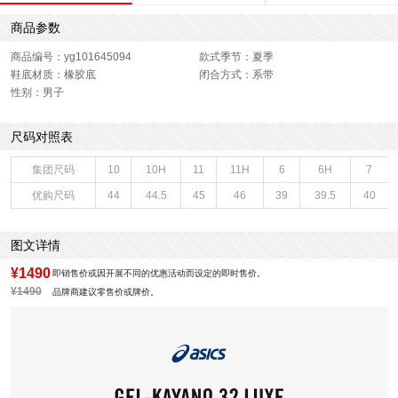
商品参数
商品编号：yg101645094
款式季节：夏季
鞋底材质：橡胶底
闭合方式：系带
性别：男子
尺码对照表
集团尺码
10
10H
11
11H
6
6H
7
优购尺码
44
44.5
45
46
39
39.5
40
图文详情
¥1490
即销售价或因开展不同的优惠活动而设定的即时售价。
¥1490
品牌商建议零售价或牌价。