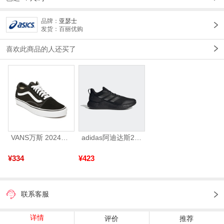
品牌：
亚瑟士
发货：百丽优购
喜欢此商品的人还买了
VANS万斯 2024年新款中性OldSkool帆布鞋/硫化鞋VN000D3HY28（延续款）
adidas阿迪达斯2025中性edge gamedaySPW FTW-跑步GW2499
¥334
¥423
联系客服
详情
评价
推荐