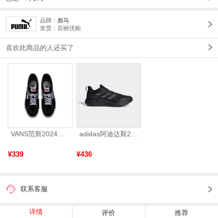
品牌：
彪马
发货：百丽优购
喜欢此商品的人还买了
VANS范斯2024中性SK8-HiCL帆布鞋/硫化鞋VN000D5IB8C
adidas阿迪达斯2025中性edge gamedaySPW FTW-跑步GW2499
¥339
¥436
联系客服
详情
评价
推荐