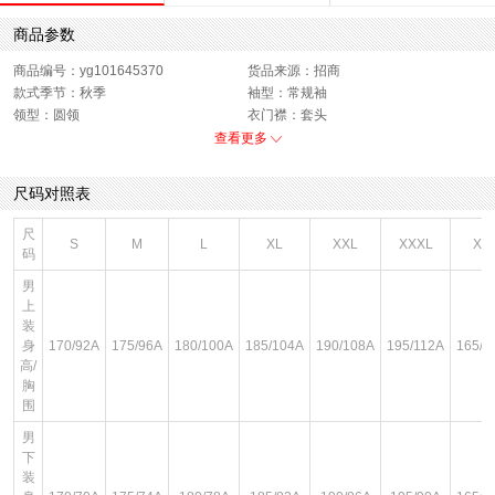
商品参数
商品编号：yg101645370
货品来源：招商
款式季节：秋季
袖型：常规袖
领型：圆领
衣门襟：套头
运动款式：短袖T恤
版型：标准
查看更多
性别：男子
尺码对照表
尺
S
M
L
XL
XXL
XXXL
XS
码
男
上
装
身
170/92A
175/96A
180/100A
185/104A
190/108A
195/112A
165/8
高/
胸
围
男
下
装