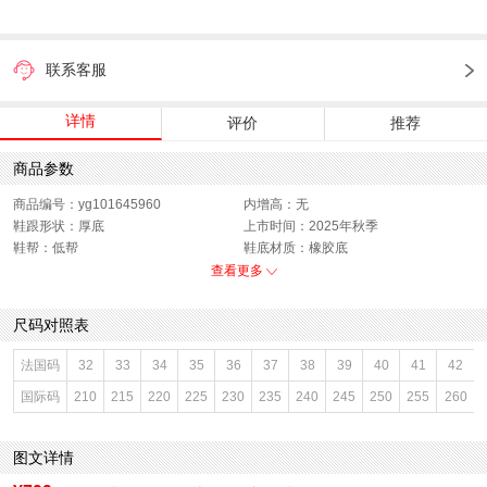
联系客服
详情
评价
推荐
商品参数
商品编号：yg101645960
内增高：无
鞋跟形状：厚底
上市时间：2025年秋季
鞋帮：低帮
鞋底材质：橡胶底
参考鞋宽(女)：8.5CM
色系：拼色
查看更多
鞋类流行款式：休闲鞋
流行元素：拼色
闭合方式：系带
前掌高度：1.5CM
尺码对照表
款式季节：秋季
配跟：无
鞋垫材质：织物面料
鞋头款式：圆头
法国码
32
33
34
35
36
37
38
39
40
41
42
鞋面材质：牛剖层革,复合材料
鞋面图案：拼色
国际码
210
215
220
225
230
235
240
245
250
255
260
参考鞋长(女)：24CM
制鞋工艺：胶贴皮鞋
跟高数值：2CM
性别：女子
皮质特征：软面皮
里料材质：织物面料,猪皮革
图文详情
防水台高度：无
风格：休闲