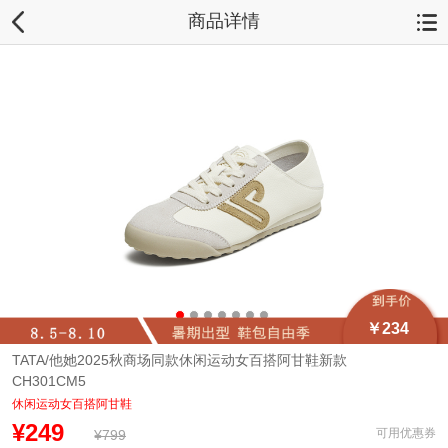
商品详情
￥234
TATA/他她2025秋商场同款休闲运动女百搭阿甘鞋新款
CH301CM5
休闲运动女百搭阿甘鞋
¥249
可用优惠券
¥799