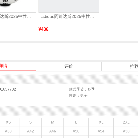
adidas阿迪达斯2025中性TANGO GLIDER足球S12241
adidas阿迪达斯2025中性edge gamedaySPW FTW-跑步GW2499
¥436
服
详情
评价
推
1657702
款式季节：冬季
性别：男子
XS
S
M
L
XL
2XL
A38
A42
A46
A50
A54
A58