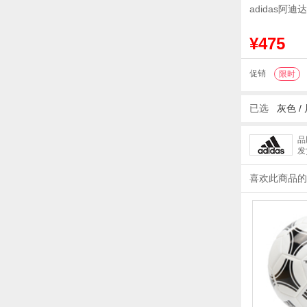
adidas阿迪
¥475
促销
限时
已选
灰色
/
品
发
喜欢此商品的