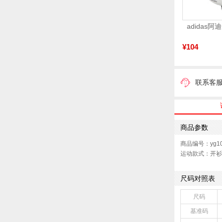
¥104
联系客
商品参数
商品编号：yg10
运动款式：开衫
尺码对照表
尺码
基准码