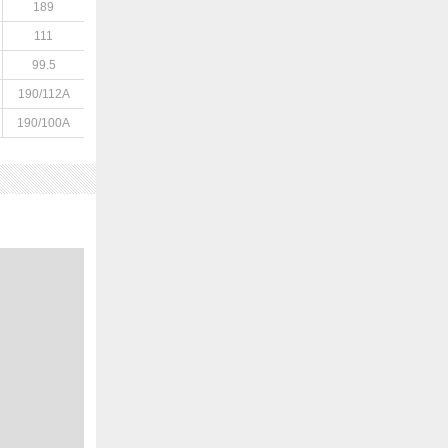
189
111
99.5
190/112A
190/100A