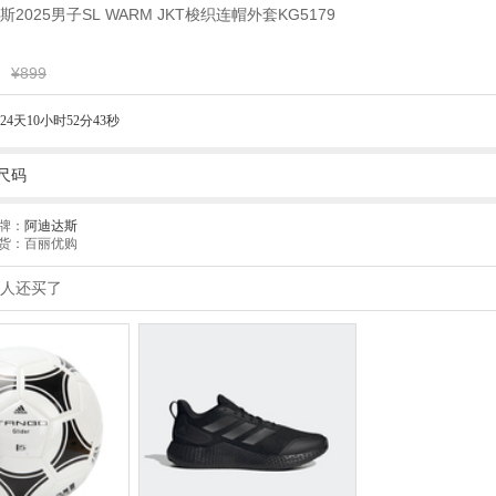
达斯2025男子SL WARM JKT梭织连帽外套KG5179
¥899
24天10小时52分41秒
尺码
牌：
阿迪达斯
货：百丽优购
人还买了