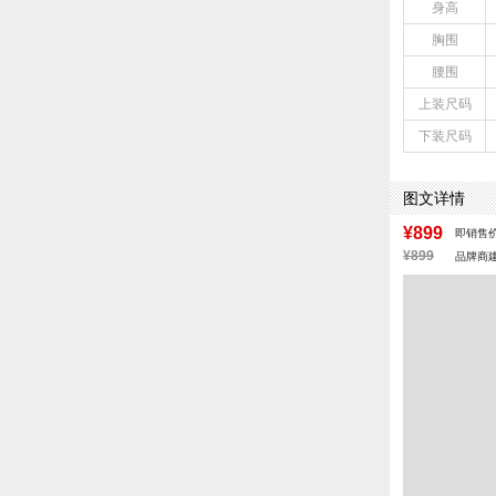
身高
胸围
腰围
上装尺码
下装尺码
图文详情
¥899
即销售
¥899
品牌商