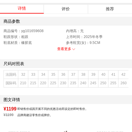
详情
评价
推荐
商品参数
商品编号：yg101659608
内增高：无
鞋跟形状：粗跟
上市时间：2025年冬季
鞋底材质：橡胶底
参考鞋宽(女)：9.5CM
靴筒内里材质：人造短毛绒
色系：黑色
查看更多
鞋类流行款式：长靴
流行元素：纯色
靴筒筒面材质：牛皮革,复合材料
闭合方式：侧拉链
尺码对照表
前掌高度：无
款式季节：冬季
配跟：无
鞋垫材质：人造短毛绒
法国码
32
33
34
35
36
37
38
39
40
41
42
鞋头款式：圆头
鞋面材质：牛皮革,复合材料
国际码
210
215
220
225
230
235
240
245
250
255
260
鞋面图案：纯色
参考鞋长(女)：26CM
制鞋工艺：胶贴皮鞋
跟高数值：5CM
性别：女子
皮质特征：二层皮
图文详情
筒高数值：38CM
里料材质：人造短毛绒
防水台高度：无
风格：休闲
¥1199
即销售价或因开展不同的优惠活动而设定的即时售价。
靴筒口围：35.5CM
靴筒小腿围：34CM
¥1199
品牌商建议零售价或牌价。