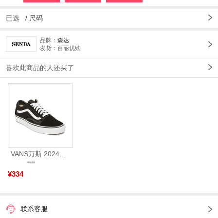
已选
/
尺码
品牌：
森达
发货：百丽优购
喜欢此商品的人还买了
VANS万斯 2024年新款中性OldSkool帆布鞋/硫化鞋VN000D3HY28（延续款）
¥539
¥334
联系客服