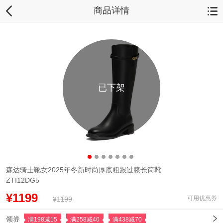
商品详情
已下架
森达骑士靴女2025年冬新时尚厚底粗跟过膝长筒靴
ZTI12DG5
¥1199
可用优惠券
¥1199
领券
满198减15
满258减40
满438减70