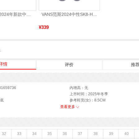
VANS万斯 2024年新款中性OldSkool帆布鞋/硫化鞋VN000D3HY28（延续款）
VANS范斯2024中性SK8-HiCL帆布鞋/硫化鞋VN000D5IB8C
¥339
服
详情
评价
推
1659736
内增高：无
上市时间：2025年冬季
底
参考鞋宽(女)：8.5CM
猪皮革,织物面料
色系：黑色
查看更多
短靴
流行元素：纯色
羊皮革
闭合方式：侧拉链
款式季节：冬季
鞋垫材质：猪皮革
32
33
34
35
36
37
38
39
40
鞋面材质：羊皮革