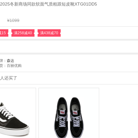
2025冬新商场同款软面气质粗跟短皮靴XTG01DD5
¥1099
减15
满258减40
满438减70
牌：
森达
货：百丽优购
人还买了