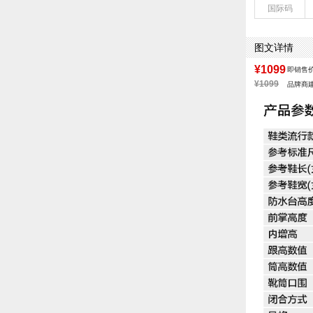
国际码
鞋面图案：纯色
制鞋工艺：胶贴
性别：女子
图文详情
筒高数值：11.
防水台高度：无
¥1099
即销售
靴筒口围：26.
¥1099
品牌商