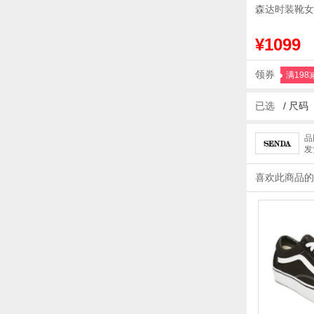
森达时装靴女
¥1099
领券
满198
已选
/
尺码
品
发
喜欢此商品的