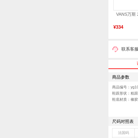
¥334
联系客
商品参数
商品编号：yg10
鞋跟形状：粗跟
鞋底材质：橡胶
靴筒内里材质：
鞋类流行款式：
靴筒筒面材质：
尺码对照表
前掌高度：无
配跟：无
法国码
鞋头款式：圆头