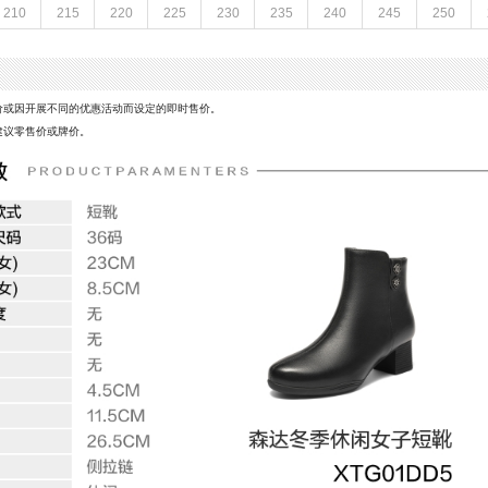
210
215
220
225
230
235
240
245
250
参考鞋长(女)：23CM
皮鞋
跟高数值：4.5CM
皮质特征：头层皮
5CM
里料材质：猪皮革,织物面料
风格：休闲
价或因开展不同的优惠活动而设定的即时售价。
5CM
建议零售价或牌价。