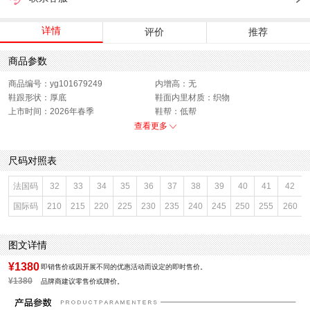
详情
评价
推荐
商品参数
商品编号：yg101679249
内增高：无
鞋跟形状：厚底
鞋面内里材质：织物
上市时间：2026年春季
鞋帮：低帮
鞋底材质：TPU,EVA,RB
参考鞋宽(女)：10CM
查看更多
色系：银色
鞋类流行款式：运动鞋
流行元素：拼色
闭合方式：系带
尺码对照表
前掌高度：3CM
款式季节：春季
配跟：无
鞋垫材质：网布
法国码
32
33
34
35
36
37
38
39
40
41
42
鞋头款式：圆头
鞋面材质：织物,合成革
国际码
210
215
220
225
230
235
240
245
250
255
260
鞋面图案：拼色
参考鞋长(女)：27CM
适用人群：青少年
制鞋工艺：胶贴皮鞋
跟高数值：4.5CM
性别：女子
图文详情
皮质特征：合成革
里料材质：网布
防水台高度：2CM
风格：运动
¥1380
即销售价或因开展不同的优惠活动而设定的即时售价。
¥1380
品牌商建议零售价或牌价。