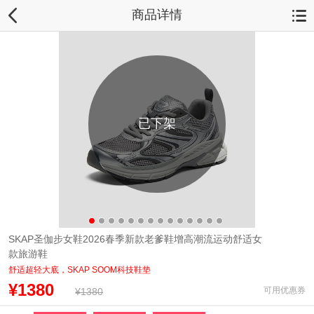
商品详情
已下架
SKAP圣伽步女鞋2026春季新款老爹鞋增高潮流运动舒适女
款旅游鞋
舒适超轻大底，SKAP SOOM科技鞋垫
¥1380
可用优惠券
¥1380