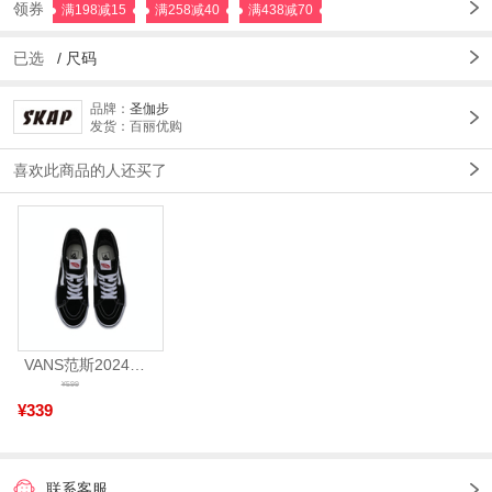
领券
满198减15
满258减40
满438减70
已选
/
尺码
品牌：
圣伽步
发货：百丽优购
喜欢此商品的人还买了
VANS范斯2024中性SK8-HiCL帆布鞋/硫化鞋VN000D5IB8C
¥599
¥339
联系客服