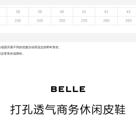
6年夏季
鞋帮：低帮
底
里料材质：猪皮革
38
39
40
41
42
43
)：29CM
色系：黑色
240
245
250
255
260
265
商务休闲鞋
流行元素：素面
闭合方式：套脚
价或因开展不同的优惠活动而设定的即时售价。
建议零售价或牌价。