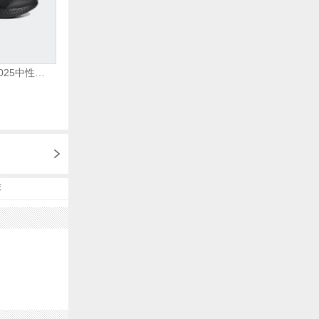
adidas阿迪达斯2025中性edge gamedaySPW FTW-跑步GW2499
荐