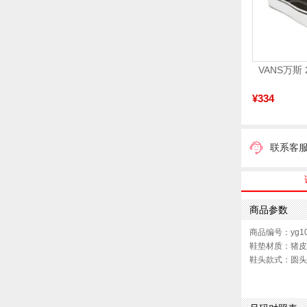
¥334
联系客
商品参数
商品编号：yg10
鞋垫材质：猪皮
鞋头款式：圆头
鞋面图案：纯色
跟高数值：4.5
40码鞋宽参考(男