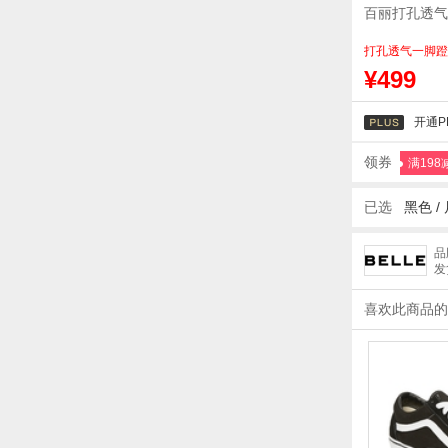
百丽打孔透气
打孔透气一脚蹬
¥499
开通P
领券
满198
已选
黑色 /
品
发
喜欢此商品的