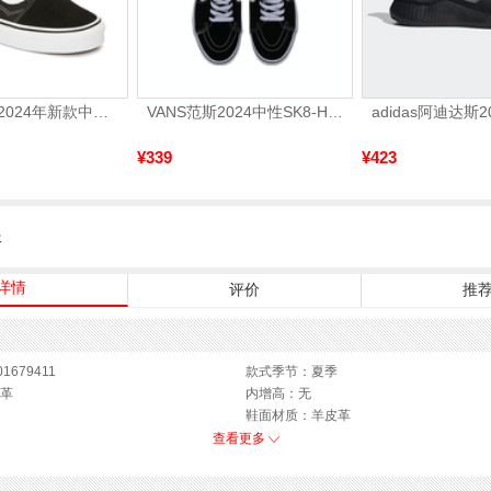
VANS万斯 2024年新款中性OldSkool帆布鞋/硫化鞋VN000D3HY28（延续款）
VANS范斯2024中性SK8-HiCL帆布鞋/硫化鞋VN000D5IB8C
¥339
¥423
服
详情
评价
推
1679411
款式季节：夏季
革
内增高：无
鞋面材质：羊皮革
制鞋工艺：车线胶粘
查看更多
CM
鞋跟形状：厚底
)：11CM
性别：男子