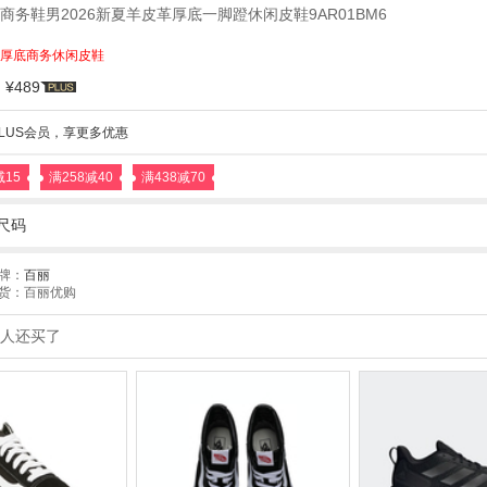
商务鞋男2026新夏羊皮革厚底一脚蹬休闲皮鞋9AR01BM6
厚底商务休闲皮鞋
¥489
LUS会员，享更多优惠
减15
满258减40
满438减70
尺码
牌：
百丽
货：百丽优购
人还买了