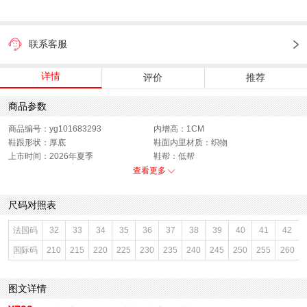
联系客服
详情
评价
推荐
商品参数
商品编号：yg101683293
内增高：1CM
鞋跟形状：厚底
鞋面内里材质：织物
上市时间：2026年夏季
鞋帮：低帮
鞋底材质：吸膜底
参考鞋宽(女)：11CM
查看更多
色系：米色
鞋类流行款式：休闲鞋
流行元素：纯色
闭合方式：系带
尺码对照表
前掌高度：3CM
款式季节：夏季
配跟：无
鞋垫材质：猪皮革
法国码
32
33
34
35
36
37
38
39
40
41
42
鞋头款式：圆头
鞋面材质：织物面料,PU革
国际码
210
215
220
225
230
235
240
245
250
255
260
鞋面图案：纯色
参考鞋长(女)：26.5CM
适用人群：女子
制鞋工艺：胶贴皮鞋
跟高数值：3.5CM
性别：女子
图文详情
皮质特征：无
里料材质：织物面料