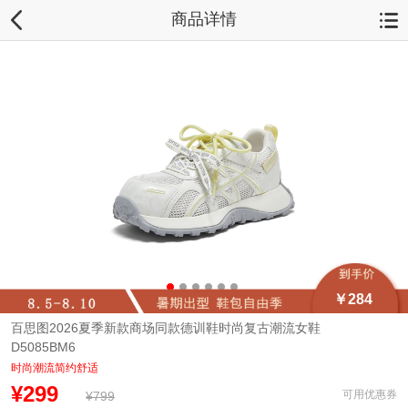
商品详情
￥284
百思图2026夏季新款商场同款德训鞋时尚复古潮流女鞋
D5085BM6
时尚潮流简约舒适
¥299
可用优惠券
¥799