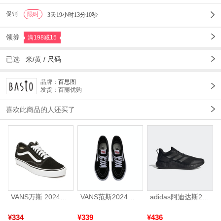
促销
限时
1
3天19小时13分09秒
领券
满198减15
已选
米/黄
/
尺码
品牌：
百思图
发货：百丽优购
喜欢此商品的人还买了
VANS万斯 2024年新款中性OldSkool帆布鞋/硫化鞋VN000D3HY28（延续款）
VANS范斯2024中性SK8-HiCL帆布鞋/硫化鞋VN000D5IB8C
adidas阿迪达斯2025中性edge gamedaySPW FTW-跑步GW2499
¥334
¥339
¥436