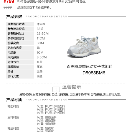
防水台高度：无
风格：运动
¥799
即销售价或因开展不同的优惠活动而设定的即时售价。
¥799
品牌商建议零售价或牌价。