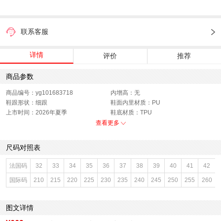
联系客服
详情
评价
推荐
商品参数
商品编号：yg101683718
内增高：无
鞋跟形状：细跟
鞋面内里材质：PU
上市时间：2026年夏季
鞋底材质：TPU
参考鞋宽(女)：7.5CM
色系：黑色
查看更多
鞋类流行款式：浅口鞋
流行元素：纯色
闭合方式：套脚
前掌高度：无
尺码对照表
款式季节：夏季
配跟：无
鞋垫材质：羊皮革
鞋头款式：尖头
法国码
32
33
34
35
36
37
38
39
40
41
42
鞋面材质：PU革
鞋面图案：纯色
国际码
210
215
220
225
230
235
240
245
250
255
260
参考鞋长(女)：23CM
适用人群：女子
制鞋工艺：胶贴皮鞋
跟高数值：8.5CM
性别：女子
皮质特征：PU
图文详情
里料材质：PU革
防水台高度：无