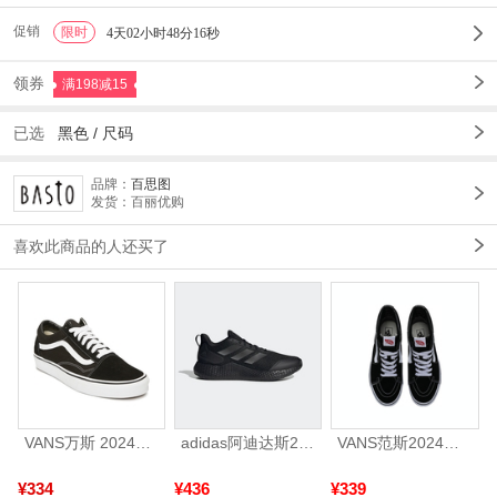
促销
限时
1
4天02小时48分13秒
领券
满198减15
已选
黑色
/
尺码
品牌：
百思图
发货：百丽优购
喜欢此商品的人还买了
VANS万斯 2024年新款中性OldSkool帆布鞋/硫化鞋VN000D3HY28（延续款）
adidas阿迪达斯2025中性edge gamedaySPW FTW-跑步GW2499
VANS范斯2024中性SK8-HiCL帆布鞋/硫化鞋VN000D5IB8C
¥334
¥436
¥339