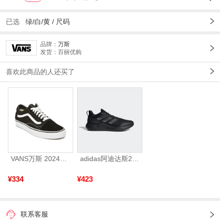
已选
绿/白/黄 /
尺码
品牌：
万斯
发货：百丽优购
喜欢此商品的人还买了
VANS万斯 2024年新款中性OldSkool帆布鞋/硫化鞋VN000D3HY28（延续款）
adidas阿迪达斯2025中性edge gamedaySPW FTW-跑步GW2499
¥334
¥423
联系客服