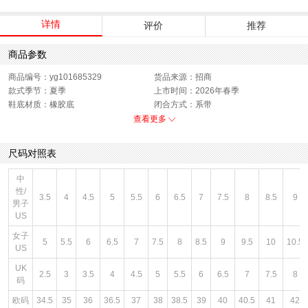
详情
评价
推荐
商品参数
商品编号：yg101685329
货品来源：招商
款式季节：夏季
上市时间：2026年春季
鞋底材质：橡胶底
闭合方式：系带
性别：中性
查看更多
尺码对照表
中
性/
3.5
4
4.5
5
5.5
6
6.5
7
7.5
8
8.5
9
男子
US
女子
5
5.5
6
6.5
7
7.5
8
8.5
9
9.5
10
10.5
US
UK
2.5
3
3.5
4
4.5
5
5.5
6
6.5
7
7.5
8
码
欧码
34.5
35
36
36.5
37
38
38.5
39
40
40.5
41
42