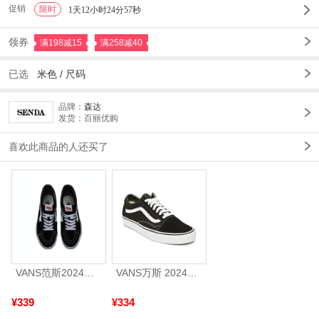
促销
限时
1
1天12小时24分56秒
领券
满198减15
满258减40
已选
米色
/
尺码
品牌：
森达
发货：百丽优购
喜欢此商品的人还买了
VANS范斯2024中性SK8-HiCL帆布鞋/硫化鞋VN000D5IB8C
VANS万斯 2024年新款中性OldSkool帆布鞋/硫化鞋VN000D3HY28（延续款）
¥339
¥334