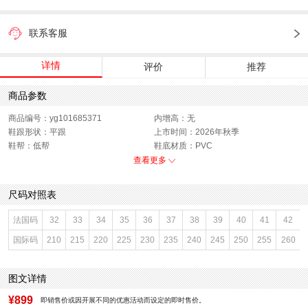
联系客服
详情
评价
推荐
商品参数
商品编号：yg101685371
内增高：无
鞋跟形状：平跟
上市时间：2026年秋季
鞋帮：低帮
鞋底材质：PVC
参考鞋宽(女)：9CM
色系：米色
查看更多
鞋类流行款式：深口鞋
流行元素：纯色
闭合方式：套脚
前掌高度：无
尺码对照表
款式季节：秋季
配跟：无
鞋垫材质：猪皮革
鞋头款式：圆头
法国码
32
33
34
35
36
37
38
39
40
41
42
鞋面材质：牛皮革
鞋面图案：纯色
国际码
210
215
220
225
230
235
240
245
250
255
260
参考鞋长(女)：24.5CM
制鞋工艺：胶贴皮鞋
跟高数值：3CM
性别：女子
皮质特征：头层皮
里料材质：织物,猪皮革
图文详情
防水台高度：无
风格：休闲
¥899
即销售价或因开展不同的优惠活动而设定的即时售价。