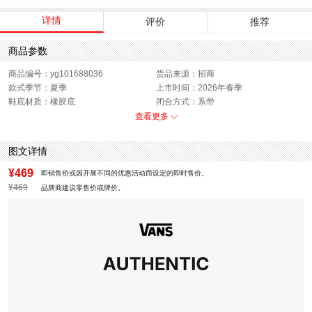
详情
评价
推荐
商品参数
商品编号：yg101688036
货品来源：招商
款式季节：夏季
上市时间：2026年春季
鞋底材质：橡胶底
闭合方式：系带
性别：中性
查看更多
图文详情
¥469
即销售价或因开展不同的优惠活动而设定的即时售价。
¥469
品牌商建议零售价或牌价。