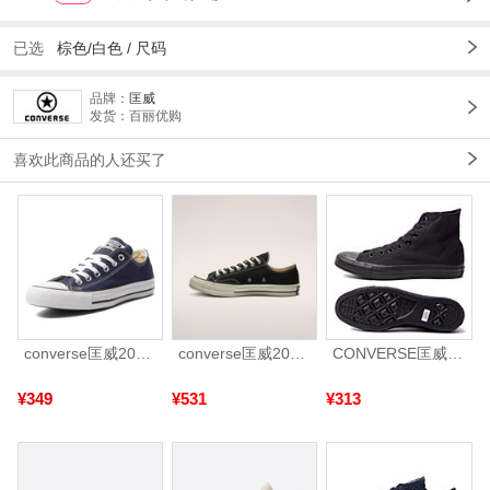
已选
棕色/白色 /
尺码
品牌：
匡威
发货：百丽优购
喜欢此商品的人还买了
converse匡威2025中性中性-低帮系带-黑Chuck Taylor CORE102329
converse匡威2026年男女Chuck Taylor 70S AO帆布鞋162058C
CONVERSE匡威 2024年新款中性Chuck Taylor CORE高帮系带帆布鞋/硫化鞋1Z588（延续款）
¥349
¥531
¥313